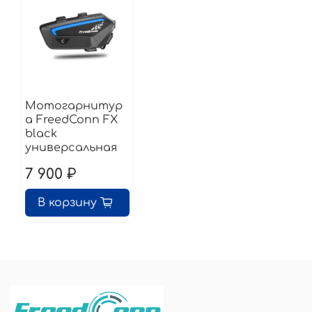
Мотогарнитур
а FreedConn FX
black
универсальная
7 900 ₽
В корзину